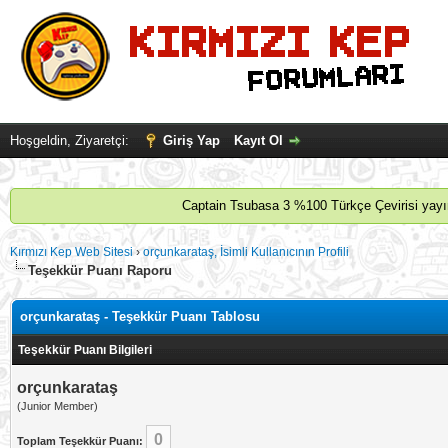
Hoşgeldin, Ziyaretçi:
Giriş Yap
Kayıt Ol
Captain Tsubasa 3 %100 Türkçe Çevirisi yayınl
Kırmızı Kep Web Sitesi
›
orçunkarataş, İsimli Kullanıcının Profili
Teşekkür Puanı Raporu
orçunkarataş - Teşekkür Puanı Tablosu
Teşekkür Puanı Bilgileri
orçunkarataş
(Junior Member)
0
Toplam Teşekkür Puanı: