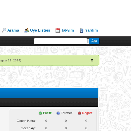
Arama
Üye Listesi
Takvim
Yardım
x
ugust 22, 2024)
Pozitif
Tarafsız
Negatif
Geçen Hafta:
0
0
0
Geçen Ay:
0
0
0