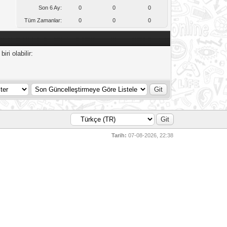
Son 6 Ay:
0
0
0
Tüm Zamanlar:
0
0
0
ri olabilir:
Tarih:
07-08-2026, 22:38