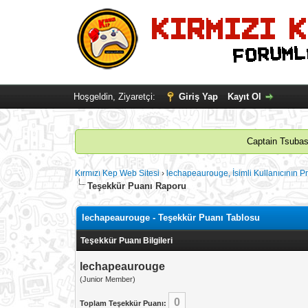
Hoşgeldin, Ziyaretçi:
Giriş Yap
Kayıt Ol
Captain Tsubasa
Kırmızı Kep Web Sitesi
›
lechapeaurouge, İsimli Kullanıcının Pro
Teşekkür Puanı Raporu
lechapeaurouge - Teşekkür Puanı Tablosu
Teşekkür Puanı Bilgileri
lechapeaurouge
(Junior Member)
0
Toplam Teşekkür Puanı: