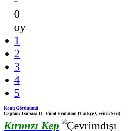
-
0
oy
1
2
3
4
5
Konu Görünümü
Captain Tsubasa II - Final Evolution (Türkçe Çevirili Seri)
Kırmızı Kep