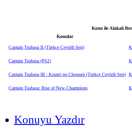
Konu ile Alakalı Be
Konular
Captain Tsubasa II (Türkçe Çevirili Seri)
K
Captain Tsubasa (PS2)
K
Captain Tsubasa III - Koutei no Chousen (Türkçe Çevirili Seri)
K
Captain Tsubasa: Rise of New Champions
K
Konuyu Yazdır