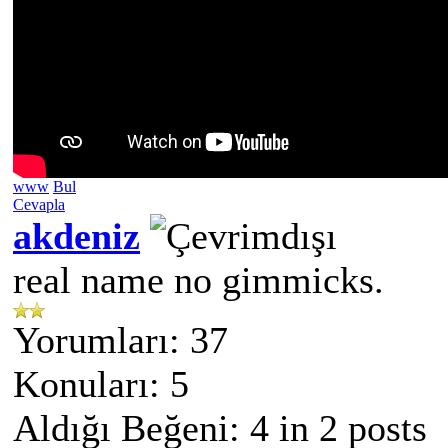
www
Bul
Cevapla
akdeniz
real name no gimmicks.
Yorumları: 37
Konuları: 5
Aldığı Beğeni:
4
in 2 posts