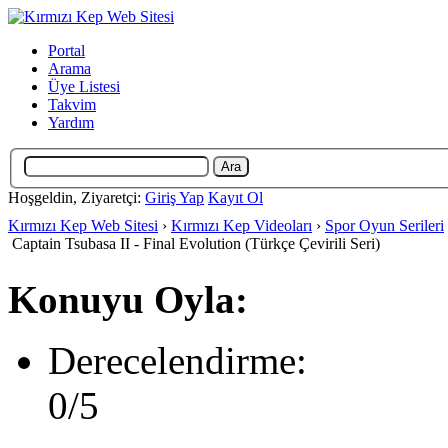
Portal
Arama
Üye Listesi
Takvim
Yardım
Hoşgeldin, Ziyaretçi:
Giriş Yap
Kayıt Ol
Kırmızı Kep Web Sitesi
›
Kırmızı Kep Videoları
›
Spor Oyun Serileri
Captain Tsubasa II - Final Evolution (Türkçe Çevirili Seri)
Konuyu Oyla:
Derecelendirme:
0/5