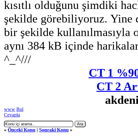
kısıtlı olduğunu şimdiki ha
şekilde görebiliyoruz. Yine 
bir şekilde kullanılmasıyla 
aynı 384 kB içinde harikalar
^_^///
CT 1 %90
CT 2 Ar
akdeni
www
Bul
Cevapla
«
Önceki Konu
|
Sonraki Konu
»