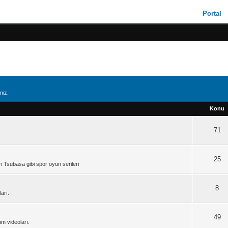
Portal
niz.
Konu
71
25
 Tsubasa gibi spor oyun serileri
8
arı.
49
ım videoları.