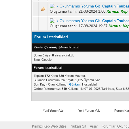
Captain Tsubas
Oluşturma tarihi: 21-08-2024 1:00
Kırmızı Kep
Captain Tsubasa
Oluşturma tarihi: 17-08-2024 19:37
Kırmızı Ke
Forum İstatistikleri
Kimler Çevrimiçi
[
Ayrıntılı Liste
]
Şu an
0
üye,
8
ziyaretçi aktif.
Bing, Google
Forum İstatistikleri
Toplam
172
Konu
339
Yorum Mevcut.
Şu anda Forumumuza Kayıtlı
1,135
Üyemiz Var.
Son Kayıt Olan Kullanıcı:
Gürkan
, Hoşgeldin!
Online Rekorumuz:
849
Kullanıcı İle 07-01-2025 Tarihinde, Saat 6:5
Yeni Yorum Var
Yeni Yorum Yok
Forum Kap
Kırmızı Kep Web Sitesi
Yukarı Git
Arşiv
Forumları Okundu