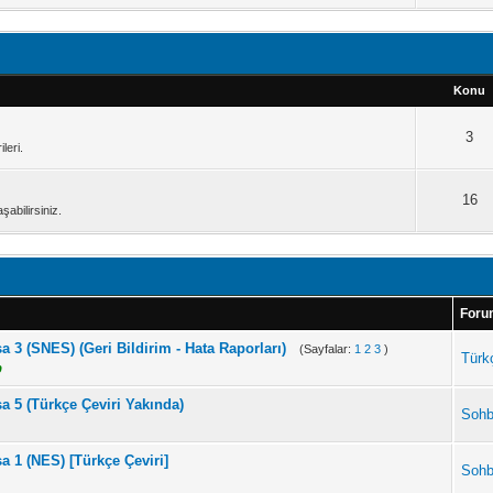
Konu
3
leri.
16
şabilirsiniz.
For
a 3 (SNES) (Geri Bildirim - Hata Raporları)
(Sayfalar:
1
2
3
)
Türkç
p
a 5 (Türkçe Çeviri Yakında)
Sohb
a 1 (NES) [Türkçe Çeviri]
Sohb