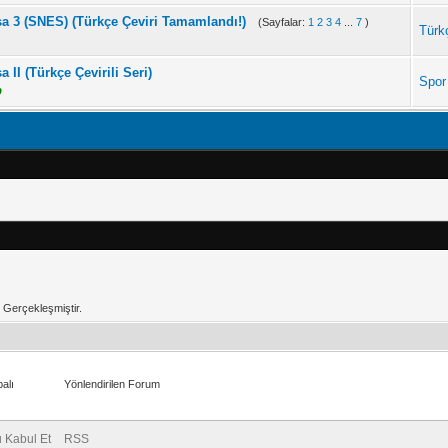
a 3 (SNES) (Türkçe Çeviri Tamamlandı!)
(Sayfalar:
1
2
3
4
...
7
)
Türkç
 II (Türkçe Çevirili Seri)
Spor
p
2 Gerçekleşmiştir.
alı
Yönlendirilen Forum
 Kabul Et
RSS