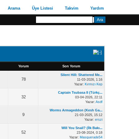
Arama
Üye Listesi
Takvim
Yardım
Yorum
Son Yorum
Silent Hill: Shattered Me...
78
11-03-2026, 1:16
Yazar:
Kırmızı Kep
Captain Tsubasa II (Türkç...
32
03-04-2026, 22:11
Yazar:
Asdf
Worms Armageddon (Kesh Ga...
9
21-03-2025, 15:12
Yazar:
erszi
Will You Snail? (İlk Bakı...
52
23-08-2024, 0:18
Yazar:
Masquerade54